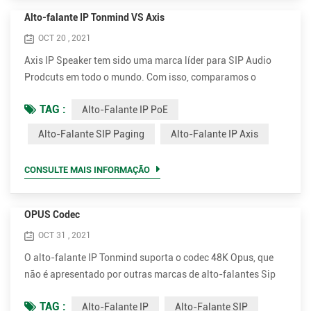
Alto-falante IP Tonmind VS Axis
OCT 20 , 2021
Axis IP Speaker tem sido uma marca líder para SIP Audio
Prodcuts em todo o mundo. Com isso, comparamos o
parâmetro entre Tonmind e Alto-falante de Paging SIP Axis.
TAG :
Alto-Falante IP PoE
Vantagens do alto-falante Tonmind IP PoE. • Suporta muito
mais codec para melhor qualidade de som, incluindo OPUS,
Alto-Falante SIP Paging
Alto-Falante IP Axis
MP1 / MP2 / MP3 ... etc. • Potência nominal superior de até
30W para voz clara e alta. São 15W e 30W opcionais. •
CONSULTE MAIS INFORMAÇÃO
Muito m...
OPUS Codec
OCT 31 , 2021
O alto-falante IP Tonmind suporta o codec 48K Opus, que
não é apresentado por outras marcas de alto-falantes Sip
no mercado, incluindo 2N e Axis. O Opus pode reduzir a
TAG :
Alto-Falante IP
Alto-Falante SIP
largura de banda na maior parte, enquanto garante uma