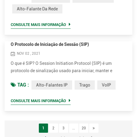
qualidade de som extremamente alta. Opus é um formato de
Alto-Falante Da Rede
codificação de áudio desenvolvido pela Xiph.Org
Foundation, projetado para codificar com eficiência a fala e
CONSULTE MAIS INFORMAÇÃO
o áudio gera...
O Protocolo de Iniciação de Sessão (SIP)
NOV 02 , 2021
O que é SIP? O Session Initiation Protocol (SIP) é um
protocolo de sinalização usado para iniciar, manter e
encerrar sessões em tempo real que incluem aplicativos de
TAG :
Alto-Falantes IP
Trago
VoIP
voz, vídeo e mensagens. SIP é um método de Voice Over
Internet Protocol (VoIP). Outros métodos de VoIP incluem
Protocolo de transporte em tempo real (RTP), Protocolo de
CONSULTE MAIS INFORMAÇÃO
controle de transporte em tempo real (RTCP) e Protocolo de
descri...
1
2
3
...
20