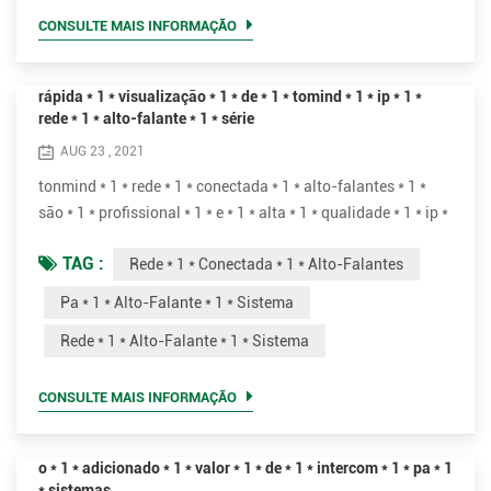
público que exija que um locutor, intérprete, etc. seja
CONSULTE MAIS INFORMAÇÃO
suficientemente...
rápida * 1 * visualização * 1 * de * 1 * tomind * 1 * ip * 1 *
rede * 1 * alto-falante * 1 * série
AUG 23 , 2021
tonmind * 1 * rede * 1 * conectada * 1 * alto-falantes * 1 *
são * 1 * profissional * 1 * e * 1 * alta * 1 * qualidade * 1 * ip *
1 * pa * 1 * alto-falante * 1 * sistema.* 1 * eles * 1 * são * 1 *
TAG :
Rede * 1 * Conectada * 1 * Alto-Falantes
perfeitos * 1 * para * 1 * ao vivo * 1 * ou * 1 * programado * 1
* voz * 1 * mensagens * 1 * para reproduzir * 1 * fundo * 1 *
Pa * 1 * Alto-Falante * 1 * Sistema
música, * 1 * anúncios, * 1 * segurança * 1 * ou * 1 * incêndio
Rede * 1 * Alto-Falante * 1 * Sistema
* 1 * alarme...
CONSULTE MAIS INFORMAÇÃO
o * 1 * adicionado * 1 * valor * 1 * de * 1 * intercom * 1 * pa * 1
* sistemas