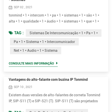
SEP 02 , 2021
tonmind * 1 * intercom * 1 * pa * 1 * sistemas * 1 * são * 1 *
alta * 1 * qualidade * 1 * áudio * 1 * sistemas * 1 * que * 1 *
pode * 1 * entregar * 1 * muitos * 1 * benefícios * 1 * em * 1 *
TAG :
Sistemas De Intercomunicação * 1 * Pa * 1 *
casos diferentes * 1 *, * 1 * para * 1 * instância, * 1 * escolas,
* 1 * escritórios, * 1 * varejo * 1 * lojas, * 1 * público * 1 *
Pa * 1 * Sistema * 1 * Intercomunicador
edifícios. tornar * 1 * ao vivo * 1 * ou * 1 * programado * 1 *
Net * 1 * Audio * 1 * Sistema
anúncios * 1...
CONSULTE MAIS INFORMAÇÃO
Vantagens do alto-falante com buzina IP Tonmind
SEP 10 , 2021
Existem duas versões de alto-falantes de corneta Tonmind
IP, SIP-S11 (T) e SIP-S21 (T). SIP-S11 (T) são projetados
com perspectiva plana branca e SIP-21 (T) vem com