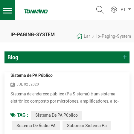
PT
IP-PAGING-SYSTEM
Lar
Ip-Paging-System
/
Blog
Sistema de PA Público
JUL 02 , 2020
Sistema de endereço público (Pa Sistema) é um sistema
eletrônico composto por microfones, amplificadores, alto-
falantes e equipamentos relacionados. Aumenta o volume
TAG :
Sistema De PA Público
aparente (volume) de uma voz humana, instrumento
musical ou outra fonte de som acústico ou som gravado ou
Sistema De Áudio PA
Saborear Sistema Pa
música. Os sistemas de PA são usados ​​em qualquer local