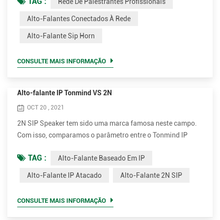
TAG :
Rede De Palestrantes Profissionais
aparência redonda cinza. Ambas as versões possuem
amplificadores de 15W e 30W opcionais. Conecte e
Alto-Falantes Conectados À Rede
transmita. Simples de instalar Os alto-falantes externos IP
Alto-Falante Sip Horn
horn são muito simples de instalar. Suporta PoE (Power
over Ethernet). Com u...
CONSULTE MAIS INFORMAÇÃO
Alto-falante IP Tonmind VS 2N
OCT 20 , 2021
2N SIP Speaker tem sido uma marca famosa neste campo.
Com isso, comparamos o parâmetro entre o Tonmind IP
Speaker e o 2N SIP Speaker. Vantagens do alto-falante
TAG :
Alto-Falante Baseado Em IP
baseado em IP Tonmind. • Suporta muito mais codec para
melhor qualidade de som, incluindo OPUS, MP1 / MP2 /
Alto-Falante IP Atacado
Alto-Falante 2N SIP
MP3 ... etc. • Potência nominal superior de até 30W para voz
clara e alta. São 15W e 30W opcionais. • Muito mais
CONSULTE MAIS INFORMAÇÃO
econômico. O preço ...