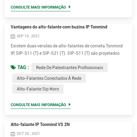
público que exija que um locutor, intérprete, etc. seja
CONSULTE MAIS INFORMAÇÃO
suficientemente...
Vantagens do alto-falante com buzina IP Tonmind
SEP 10 , 2021
Existem duas versões de alto-falantes de corneta Tonmind
IP, SIP-S11 (T) e SIP-S21 (T). SIP-S11 (T) são projetados
com perspectiva plana branca e SIP-21 (T) vem com
TAG :
Rede De Palestrantes Profissionais
aparência redonda cinza. Ambas as versões possuem
amplificadores de 15W e 30W opcionais. Conecte e
Alto-Falantes Conectados À Rede
transmita. Simples de instalar Os alto-falantes externos IP
Alto-Falante Sip Horn
horn são muito simples de instalar. Suporta PoE (Power
over Ethernet). Com u...
CONSULTE MAIS INFORMAÇÃO
Alto-falante IP Tonmind VS 2N
OCT 20 , 2021