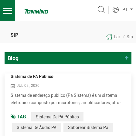
PT
SIP
Lar
Sip
/
Blog
Sistema de PA Público
JUL 02 , 2020
Sistema de endereço público (Pa Sistema) é um sistema
eletrônico composto por microfones, amplificadores, alto-
falantes e equipamentos relacionados. Aumenta o volume
TAG :
Sistema De PA Público
aparente (volume) de uma voz humana, instrumento
musical ou outra fonte de som acústico ou som gravado ou
Sistema De Áudio PA
Saborear Sistema Pa
música. Os sistemas de PA são usados ​​em qualquer local