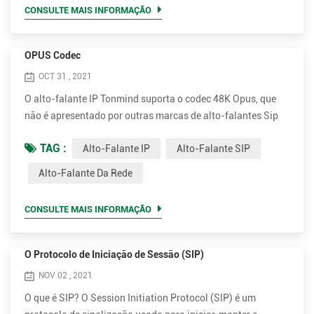
30W para voz clara e alta. São 15W e 30W opcionais. •
CONSULTE MAIS INFORMAÇÃO
Muito m...
OPUS Codec
OCT 31 , 2021
O alto-falante IP Tonmind suporta o codec 48K Opus, que
não é apresentado por outras marcas de alto-falantes Sip
no mercado, incluindo 2N e Axis. O Opus pode reduzir a
TAG :
Alto-Falante IP
Alto-Falante SIP
largura de banda na maior parte, enquanto garante uma
qualidade de som extremamente alta. Opus é um formato de
Alto-Falante Da Rede
codificação de áudio desenvolvido pela Xiph.Org
Foundation, projetado para codificar com eficiência a fala e
CONSULTE MAIS INFORMAÇÃO
o áudio gera...
O Protocolo de Iniciação de Sessão (SIP)
NOV 02 , 2021
O que é SIP? O Session Initiation Protocol (SIP) é um