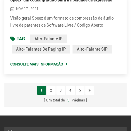
Speex: um codec gratuito para a liberdade de expressão
NOV 17 , 2021
Visão geral Speex é um formato de compressão de áudio
livre de patentes de Software Livre / Código Aberto
projetado para fala. O Projeto Speex visa diminuir a barreira
TAG :
Alto-Falante IP
de entrada para aplicativos de voz, fornecendo uma
alternativa gratuita para codecs de voz proprietários caros.
Alto-Falantes De Paging IP
Alto-Falante SIP
Além disso, Speex é bem adaptado para aplicativos de
Internet e fornece recursos úteis que não estão presentes na
CONSULTE MAIS INFORMAÇÃO
maiori...
1
2
3
4
5
Um total de
5
Páginas