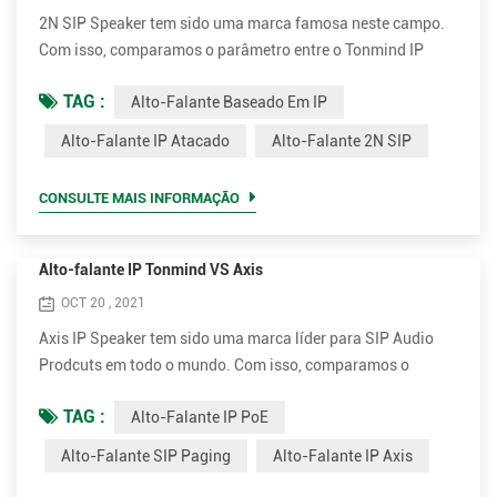
2N SIP Speaker tem sido uma marca famosa neste campo.
Com isso, comparamos o parâmetro entre o Tonmind IP
Speaker e o 2N SIP Speaker. Vantagens do alto-falante
TAG :
Alto-Falante Baseado Em IP
baseado em IP Tonmind. • Suporta muito mais codec para
melhor qualidade de som, incluindo OPUS, MP1 / MP2 /
Alto-Falante IP Atacado
Alto-Falante 2N SIP
MP3 ... etc. • Potência nominal superior de até 30W para voz
clara e alta. São 15W e 30W opcionais. • Muito mais
CONSULTE MAIS INFORMAÇÃO
econômico. O preço ...
Alto-falante IP Tonmind VS Axis
OCT 20 , 2021
Axis IP Speaker tem sido uma marca líder para SIP Audio
Prodcuts em todo o mundo. Com isso, comparamos o
parâmetro entre Tonmind e Alto-falante de Paging SIP Axis.
TAG :
Alto-Falante IP PoE
Vantagens do alto-falante Tonmind IP PoE. • Suporta muito
mais codec para melhor qualidade de som, incluindo OPUS,
Alto-Falante SIP Paging
Alto-Falante IP Axis
MP1 / MP2 / MP3 ... etc. • Potência nominal superior de até