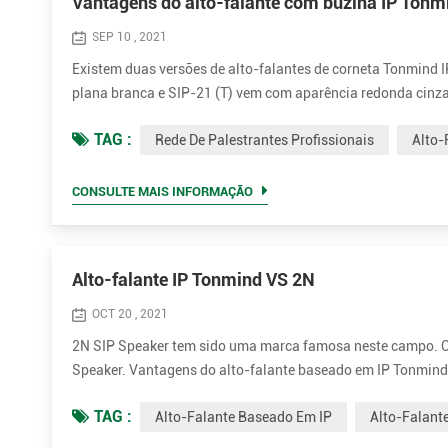
Vantagens do alto-falante com buzina IP Tonm
SEP 10 , 2021
Existem duas versões de alto-falantes de corneta Tonmind I
plana branca e SIP-21 (T) vem com aparência redonda cinz
Conecte e transmita. Simples de instalar Os alto-falantes e
TAG :
Rede De Palestrantes Profissionais
Alto-
Ethernet). Com u...
CONSULTE MAIS INFORMAÇÃO
Alto-falante IP Tonmind VS 2N
OCT 20 , 2021
2N SIP Speaker tem sido uma marca famosa neste campo. C
Speaker. Vantagens do alto-falante baseado em IP Tonmind.
MP1 / MP2 / MP3 ... etc. • Potência nominal superior de at
TAG :
Alto-Falante Baseado Em IP
Alto-Falant
O preço ...