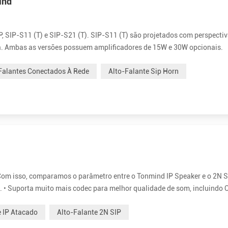
ind
P, SIP-S11 (T) e SIP-S21 (T). SIP-S11 (T) são projetados com perspecti
a. Ambas as versões possuem amplificadores de 15W e 30W opcionais.
xternos IP horn são muito simples de instalar. Suporta PoE (Power over
Falantes Conectados À Rede
Alto-Falante Sip Horn
om isso, comparamos o parâmetro entre o Tonmind IP Speaker e o 2N S
 • Suporta muito mais codec para melhor qualidade de som, incluindo
é 30W para voz clara e alta. São 15W e 30W opcionais. • Muito mais econ
e IP Atacado
Alto-Falante 2N SIP