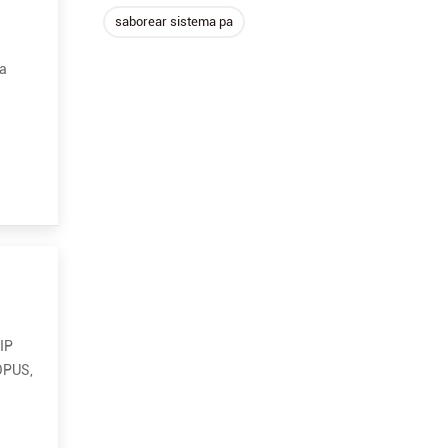
saborear sistema pa
va
IP
 OPUS,
ômico.