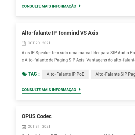
CONSULTE MAIS INFORMAÇÃO
Alto-falante IP Tonmind VS Axis
OCT 20 , 2021
Axis IP Speaker tem sido uma marca líder para SIP Audio 
e Alto-falante de Paging SIP Axis. Vantagens do alto-falan
incluindo OPUS, MP1 / MP2 / MP3 ... etc. • Potência nominal
TAG :
Alto-Falante IP PoE
Alto-Falante SIP Pa
m...
CONSULTE MAIS INFORMAÇÃO
OPUS Codec
OCT 31 , 2021