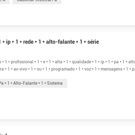
* ip * 1 * rede * 1 * alto-falante * 1 * série
 1 * profissional * 1 * e * 1 * alta * 1 * qualidade * 1 * ip * 1 * pa * 1 * alt
para * 1 * ao vivo * 1 * ou * 1 * programado * 1 * voz * 1 * mensagens * 1 * 
ança * 1 * ou * 1 * incêndio * 1 * alarme...
Pa * 1 * Alto-Falante * 1 * Sistema