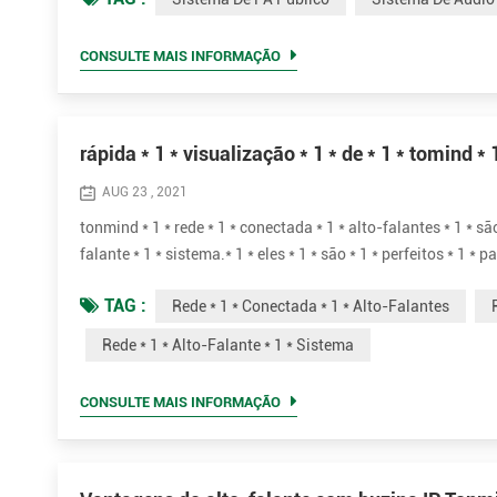
seja suficientemente...
CONSULTE MAIS INFORMAÇÃO
rápida * 1 * visualização * 1 * de * 1 * tomind * 1 
AUG 23 , 2021
tonmind * 1 * rede * 1 * conectada * 1 * alto-falantes * 1 * são *
falante * 1 * sistema.* 1 * eles * 1 * são * 1 * perfeitos * 1 * 
reproduzir * 1 * fundo * 1 * música, * 1 * anúncios, * 1 * segur
TAG :
Rede * 1 * Conectada * 1 * Alto-Falantes
Rede * 1 * Alto-Falante * 1 * Sistema
CONSULTE MAIS INFORMAÇÃO