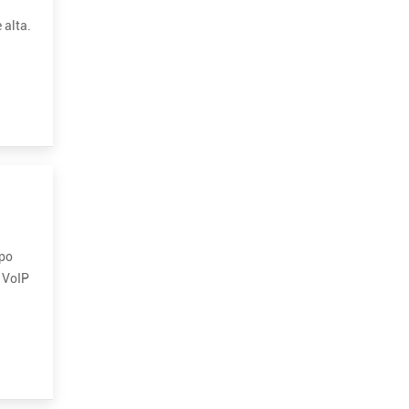
 alta.
 o
mpo
e VoIP
i...