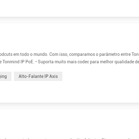
Prodcuts em todo o mundo. Com isso, comparamos o parâmetro entre To
te Tonmind IP PoE. • Suporta muito mais codec para melhor qualidade d
 superior de até 30W para voz clara e alta. São 15W e 30W opcionais. •
ging
Alto-Falante IP Axis