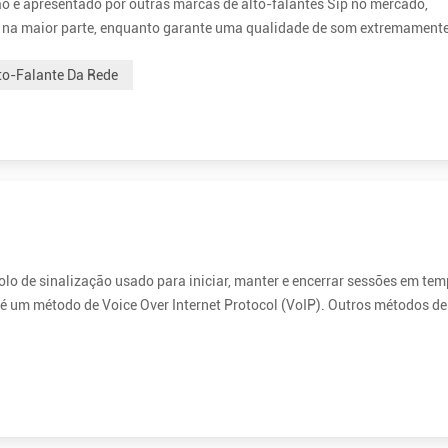
ão é apresentado por outras marcas de alto-falantes Sip no mercado,
da na maior parte, enquanto garante uma qualidade de som extremamente
 Xiph.Org Foundation, projetado para codificar com eficiência a fala e
to-Falante Da Rede
colo de sinalização usado para iniciar, manter e encerrar sessões em te
P é um método de Voice Over Internet Protocol (VoIP). Outros métodos d
olo de controle de transporte em tempo real (RTCP) e Protocolo de descr