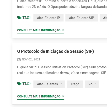
O alto-falante IP Tonmind suporta o codec 48K Opus, que n
incluindo 2N e Axis. O Opus pode reduzir a largura de ban
Opus é um formato de codificação de áudio desenvolvido pela
TAG :
Alto-Falante IP
Alto-Falante SIP
Al
áudio gera...
CONSULTE MAIS INFORMAÇÃO
O Protocolo de Iniciação de Sessão (SIP)
NOV 02 , 2021
O que é SIP? O Session Initiation Protocol (SIP) é um proto
real que incluem aplicativos de voz, vídeo e mensagens. SI
incluem Protocolo de transporte em tempo real (RTP), Protoc
TAG :
Alto-Falantes IP
Trago
VoIP
CONSULTE MAIS INFORMAÇÃO