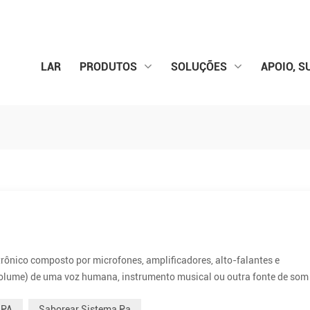
LAR
PRODUTOS
SOLUÇÕES
APOIO, S
rônico composto por microfones, amplificadores, alto-falantes e
olume) de uma voz humana, instrumento musical ou outra fonte de som
dos ​​em qualquer local público que exija que um locutor, intérprete, e
 PA
Saborear Sistema Pa