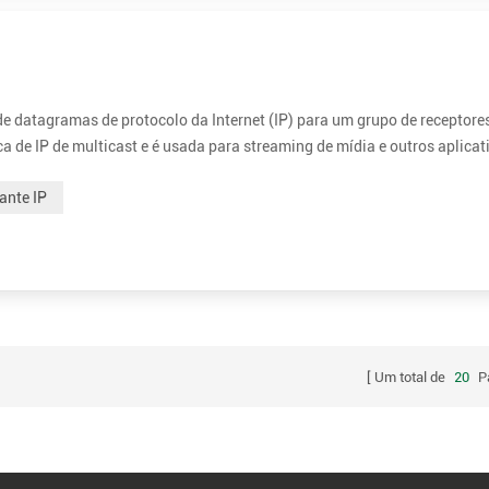
de datagramas de protocolo da Internet (IP) para um grupo de receptore
ca de IP de multicast e é usada para streaming de mídia e outros aplicat
te reservados em IPv4 e IPv6. IP Multicast é uma técnica para comunica
ante IP
Um total de
20
P