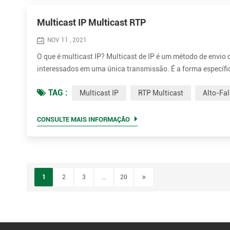
Multicast IP Multicast RTP
NOV 11 , 2021
O que é multicast IP? Multicast de IP é um método de envio 
interessados ​​em uma única transmissão. É a forma específi
de rede. Ele usa blocos de endereços multicast especialmen
TAG :
Multicast IP
RTP Multicast
Alto-Fal
e...
CONSULTE MAIS INFORMAÇÃO
1
2
3
...
20