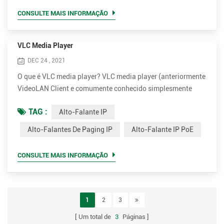
1982 pela RFC 826. ARP é um protocolo de solicitação-
CONSULTE MAIS INFORMAÇÃO
resposta ou so...
VLC Media Player
DEC 24 , 2021
O que é VLC media player? VLC media player (anteriormente
VideoLAN Client e comumente conhecido simplesmente
como VLC) é um software reprodutor de mídia e servidor de
TAG :
Alto-Falante IP
mídia de streaming gratuito e de código aberto, portátil e de
plataforma cruzada desenvolvido pelo projeto VideoLAN. O
Alto-Falantes De Paging IP
Alto-Falante IP PoE
VLC está disponível para sistemas operacionais de desktop
e plataformas móveis, como Android, iOS e iPadOS. O VLC
CONSULTE MAIS INFORMAÇÃO
...
1
2
3
Um total de
3
Páginas