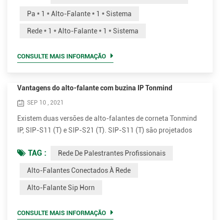
* voz * 1 * mensagens * 1 * para reproduzir * 1 * fundo * 1 *
Pa * 1 * Alto-Falante * 1 * Sistema
música, * 1 * anúncios, * 1 * segurança * 1 * ou * 1 * incêndio
Rede * 1 * Alto-Falante * 1 * Sistema
* 1 * alarme...
CONSULTE MAIS INFORMAÇÃO
Vantagens do alto-falante com buzina IP Tonmind
SEP 10 , 2021
Existem duas versões de alto-falantes de corneta Tonmind
IP, SIP-S11 (T) e SIP-S21 (T). SIP-S11 (T) são projetados
com perspectiva plana branca e SIP-21 (T) vem com
TAG :
Rede De Palestrantes Profissionais
aparência redonda cinza. Ambas as versões possuem
amplificadores de 15W e 30W opcionais. Conecte e
Alto-Falantes Conectados À Rede
transmita. Simples de instalar Os alto-falantes externos IP
Alto-Falante Sip Horn
horn são muito simples de instalar. Suporta PoE (Power
over Ethernet). Com u...
CONSULTE MAIS INFORMAÇÃO