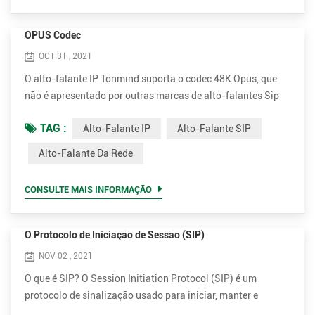
OPUS Codec
OCT 31 , 2021
O alto-falante IP Tonmind suporta o codec 48K Opus, que
não é apresentado por outras marcas de alto-falantes Sip
no mercado, incluindo 2N e Axis. O Opus pode reduzir a
TAG :
Alto-Falante IP
Alto-Falante SIP
largura de banda na maior parte, enquanto garante uma
qualidade de som extremamente alta. Opus é um formato de
Alto-Falante Da Rede
codificação de áudio desenvolvido pela Xiph.Org
Foundation, projetado para codificar com eficiência a fala e
CONSULTE MAIS INFORMAÇÃO
o áudio gera...
O Protocolo de Iniciação de Sessão (SIP)
NOV 02 , 2021
O que é SIP? O Session Initiation Protocol (SIP) é um
protocolo de sinalização usado para iniciar, manter e
encerrar sessões em tempo real que incluem aplicativos de