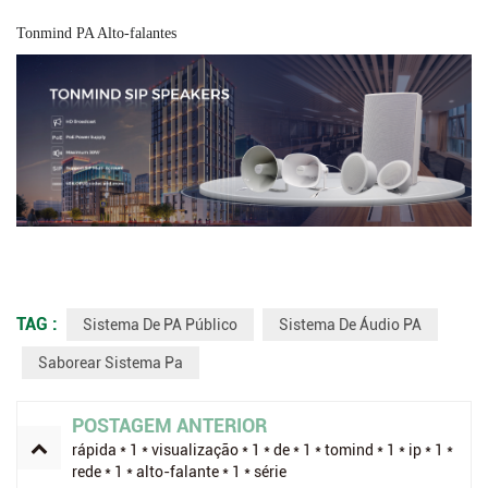
Tonmind PA Alto-falantes
TAG :
Sistema De PA Público
Sistema De Áudio PA
Saborear Sistema Pa
POSTAGEM ANTERIOR
rápida * 1 * visualização * 1 * de * 1 * tomind * 1 * ip * 1 *
rede * 1 * alto-falante * 1 * série