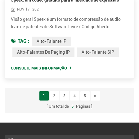
Speex: um codec gratuito para a liberdade de expressão
NOV 17 , 2021
Visão geral Speex é um formato de compressão de áudio
livre de patentes de Software Livre / Código Aberto
projetado para fala. O Projeto Speex visa diminuir a barreira
TAG :
Alto-Falante IP
de entrada para aplicativos de voz, fornecendo uma
alternativa gratuita para codecs de voz proprietários caros.
Alto-Falantes De Paging IP
Alto-Falante SIP
Além disso, Speex é bem adaptado para aplicativos de
Internet e fornece recursos úteis que não estão presentes na
CONSULTE MAIS INFORMAÇÃO
maiori...
1
2
3
4
5
Um total de
5
Páginas