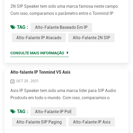
2N SIP Speaker tem sido uma marca famosa neste campo.
Com isso, comparamos o parâmetro entre o Tonmind IP
Speaker e o 2N SIP Speaker. Vantagens do alto-falante
TAG :
Alto-Falante Baseado Em IP
baseado em IP Tonmind. • Suporta muito mais codec para
melhor qualidade de som, incluindo OPUS, MP1 / MP2 /
Alto-Falante IP Atacado
Alto-Falante 2N SIP
MP3 ... etc. • Potência nominal superior de até 30W para voz
clara e alta. São 15W e 30W opcionais. • Muito mais
CONSULTE MAIS INFORMAÇÃO
econômico. O preço ...
Alto-falante IP Tonmind VS Axis
OCT 20 , 2021
Axis IP Speaker tem sido uma marca líder para SIP Audio
Prodcuts em todo o mundo. Com isso, comparamos o
parâmetro entre Tonmind e Alto-falante de Paging SIP Axis.
TAG :
Alto-Falante IP PoE
Vantagens do alto-falante Tonmind IP PoE. • Suporta muito
mais codec para melhor qualidade de som, incluindo OPUS,
Alto-Falante SIP Paging
Alto-Falante IP Axis
MP1 / MP2 / MP3 ... etc. • Potência nominal superior de até