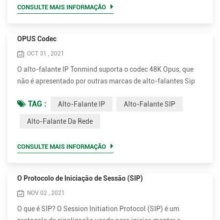
30W para voz clara e alta. São 15W e 30W opcionais. •
CONSULTE MAIS INFORMAÇÃO
Muito m...
OPUS Codec
OCT 31 , 2021
O alto-falante IP Tonmind suporta o codec 48K Opus, que
não é apresentado por outras marcas de alto-falantes Sip
no mercado, incluindo 2N e Axis. O Opus pode reduzir a
TAG :
Alto-Falante IP
Alto-Falante SIP
largura de banda na maior parte, enquanto garante uma
qualidade de som extremamente alta. Opus é um formato de
Alto-Falante Da Rede
codificação de áudio desenvolvido pela Xiph.Org
Foundation, projetado para codificar com eficiência a fala e
CONSULTE MAIS INFORMAÇÃO
o áudio gera...
O Protocolo de Iniciação de Sessão (SIP)
NOV 02 , 2021
O que é SIP? O Session Initiation Protocol (SIP) é um