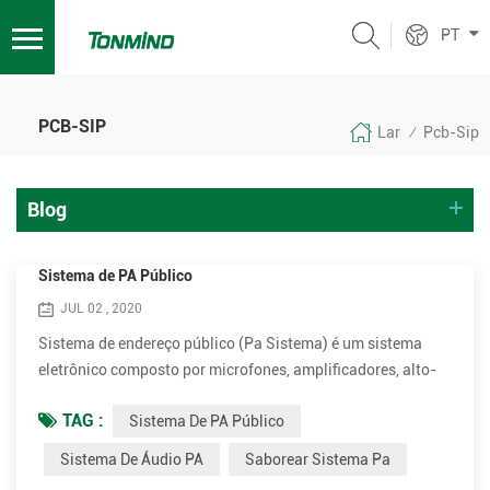
PT
PCB-SIP
Lar
Pcb-Sip
/
Blog
Sistema de PA Público
JUL 02 , 2020
Sistema de endereço público (Pa Sistema) é um sistema
eletrônico composto por microfones, amplificadores, alto-
falantes e equipamentos relacionados. Aumenta o volume
TAG :
Sistema De PA Público
aparente (volume) de uma voz humana, instrumento
musical ou outra fonte de som acústico ou som gravado ou
Sistema De Áudio PA
Saborear Sistema Pa
música. Os sistemas de PA são usados ​​em qualquer local