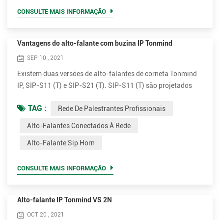
público que exija que um locutor, intérprete, etc. seja
CONSULTE MAIS INFORMAÇÃO
suficientemente...
Vantagens do alto-falante com buzina IP Tonmind
SEP 10 , 2021
Existem duas versões de alto-falantes de corneta Tonmind
IP, SIP-S11 (T) e SIP-S21 (T). SIP-S11 (T) são projetados
com perspectiva plana branca e SIP-21 (T) vem com
TAG :
Rede De Palestrantes Profissionais
aparência redonda cinza. Ambas as versões possuem
amplificadores de 15W e 30W opcionais. Conecte e
Alto-Falantes Conectados À Rede
transmita. Simples de instalar Os alto-falantes externos IP
Alto-Falante Sip Horn
horn são muito simples de instalar. Suporta PoE (Power
over Ethernet). Com u...
CONSULTE MAIS INFORMAÇÃO
Alto-falante IP Tonmind VS 2N
OCT 20 , 2021