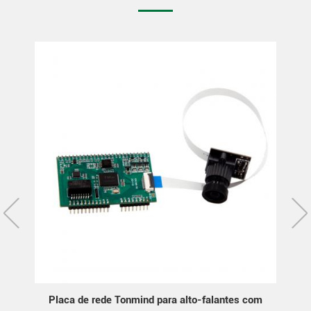
com
Placa PCB SIP tonmind para telefone de porta de
Plac