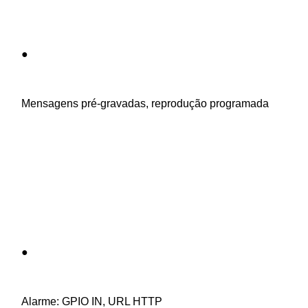
    ●

    Mensagens pré-gravadas, reprodução programada

    ●

    Alarme: GPIO IN, URL HTTP
