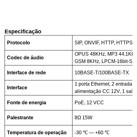
Especificação
Protocolo
SIP, ONVIF, HTTP, HTTPS, 
OPUS 48KHz, MP3 44.1KHz
Codec de áudio
GSM 8KHz, LPCM-16bit-Ste
Interface de rede
10BASE-T/100BASE-TX
1 porta Ethernet, 2 entradas 
Interface
alimentação CC 12V, 1 saída 
Fonte de energia
PoE, 12 VCC
Palestrante
8Ω 15W
Temperatura de operação
-30
℃
— +60
℃