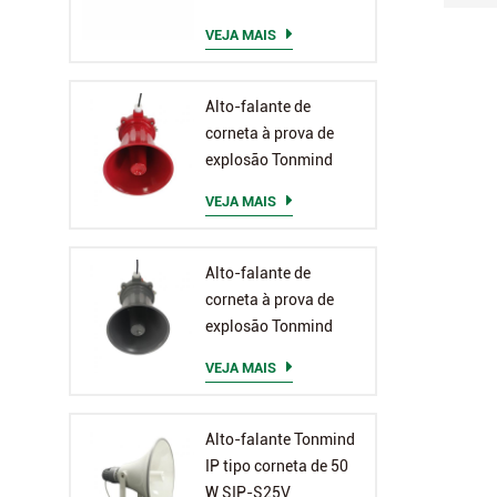
T30
VEJA MAIS
Alto-falante de
corneta à prova de
explosão Tonmind
SIP-S23
VEJA MAIS
Alto-falante de
corneta à prova de
explosão Tonmind
SIP-S23T
VEJA MAIS
Alto-falante Tonmind
IP tipo corneta de 50
W SIP-S25V