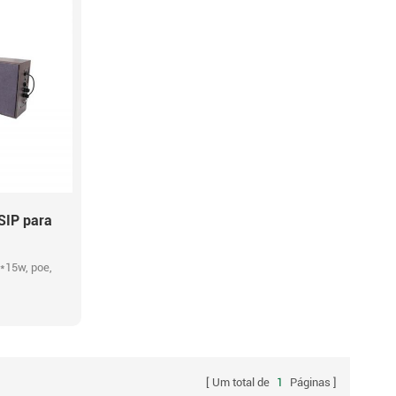
 SIP para
*15w, poe,
Um total de
1
Páginas