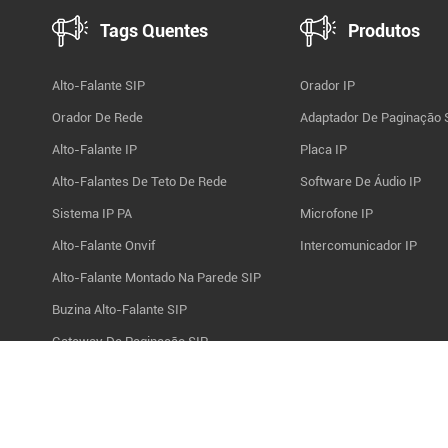
Tags Quentes
Produtos
Alto-Falante SIP
Orador IP
Orador De Rede
Adaptador De Paginação 
Alto-Falante IP
Placa IP
Alto-Falantes De Teto De Rede
Software De Áudio IP
Sistema IP PA
Microfone IP
Alto-Falante Onvif
Intercomunicador IP
Alto-Falante Montado Na Parede SIP
Buzina Alto-Falante SIP
Gateway De Paginação SIP
Placa De Áudio SIP