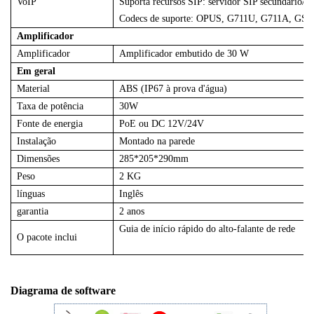
VoIP
Suporta recursos SIP: servidor SIP secundário/b
Codecs de suporte: OPUS, G711U, G711A, GS
Amplificador
Amplificador
Amplificador embutido de 30 W
Em geral
Material
ABS (IP67 à prova d'água)
Taxa de potência
30W
Fonte de energia
PoE ou DC 12V/24V
Instalação
Montado na parede
Dimensões
285*205*290mm
Peso
2 KG
línguas
Inglês
garantia
2 anos
Guia de início rápido
do alto-falante de rede
O pacote inclui
Diagrama de software