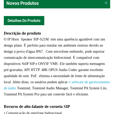
Novos Produtos
Detalhes Do Produto
Descrição do produto
O IP Horn
Speaker SIP-S21M
tem uma aparência agradável com um
design plano. É perfeito para instalar em ambiente externo devido ao
design à prova d'água IP67.
Com microfone embutido,
pode suportar
comunicação de intercomunicação bidirecional. É compatível com
dispositivos VoIP SIP e ONVIF VMS. Ele também suporta mensagens
pré-gravadas, API HTTP.
48K OPUS Audio Codec garante excelente
qualidade de som. PoE
elimina a necessidade de fonte de alimentação
local. Além disso, os usuários podem aplicar
o software de gerenciamento
de áudio
Tonmind, Tonmind Audio Manager, Tonmind PA System Lite,
Tonmind PA System Pro para um controle fácil e eficiente.
Recurso de alto-falante de corneta SIP
• Comunicação de interfone bidirecional