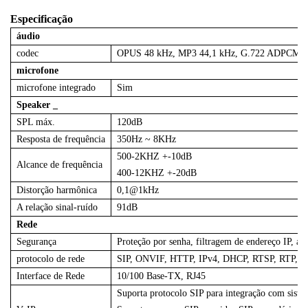
Especificação
áudio
codec
OPUS 48 kHz, MP3 44,1 kHz, G.722 ADPCM 1
microfone
microfone integrado
Sim
Speaker
_
SPL máx.
120dB
Resposta de frequência
350Hz ~ 8KHz
500-2KHZ +-10dB
Alcance de frequência
400-12KHZ +-20dB
Distorção harmônica
0,1@1kHz
A relação sinal-ruído
91dB
Rede
Segurança
Proteção por senha, filtragem de endereço IP, aut
protocolo de rede
SIP, ONVIF, HTTP, IPv4, DHCP, RTSP, RTP, 
Interface de Rede
10/100 Base-TX, RJ45
Suporta protocolo SIP para integração com sist