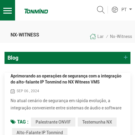
PT
NX-WITNESS
Lar
Nx-Witness
/
Blog
Aprimorando as operações de segurança com a integração
do alto-falante IP Tonmind no NX Witness VMS
SEP 06 , 2024
No atual cenário de segurança em rápida evolução, a
integração conveniente entre sistemas de áudio e software
de gerenciamento de vídeo (VMS) é crucial para operações
TAG :
Palestrante ONVIF
Testemunha NX
eficientes e melhor consciência situacional. Tonmind IP
Speaker, em conjunto com NXï¼Network Optixï¼Witness
Alto-Falante IP Tonmind