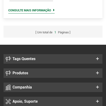
VMS, oferece uma solução poderosa que não apenas
permite transmissão e comunicação bidirecional, mas
CONSULTE MAIS INFORMAÇÃO
também fornece recursos ...
Um total de
1
Páginas
Tags Quentes
Produtos
Companhia
Apoio, Suporte